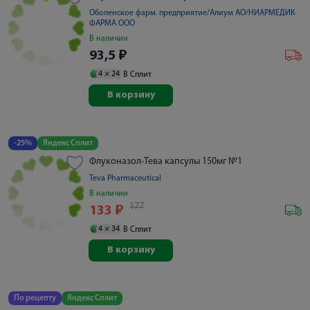
Оболенское фарм. предприятие/Алиум АО/НИАРМЕДИК
ФАРМА ООО
В наличии
93,5
₽
4 ×
24
В Сплит
В корзину
-25%
Яндекс Сплит
Флуконазол-Тева капсулы 150мг №1
Teva Pharmaceutical
В наличии
177
133
₽
4 ×
34
В Сплит
В корзину
По рецепту
Яндекс Сплит