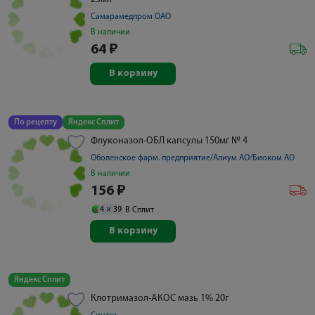
Самарамедпром ОАО
В наличии
64
₽
В корзину
По рецепту
Яндекс Сплит
Флуконазол-ОБЛ капсулы 150мг № 4
Оболенское фарм. предприятие/Алиум АО/Биоком АО
В наличии
156
₽
4 ×
39
В Сплит
В корзину
Яндекс Сплит
Клотримазол-АКОС мазь 1% 20г