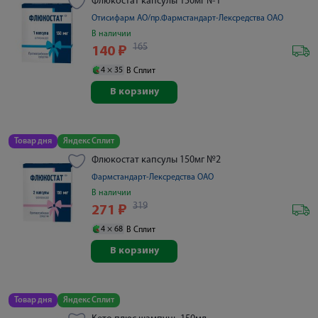
Флюкостат капсулы 150мг №1
Отисифарм АО/пр.Фармстандарт-Лексредства ОАО
В наличии
165
140
₽
4 ×
35
В Сплит
В корзину
Товар дня
Яндекс Сплит
Флюкостат капсулы 150мг №2
Фармстандарт-Лексредства ОАО
В наличии
319
271
₽
4 ×
68
В Сплит
В корзину
Товар дня
Яндекс Сплит