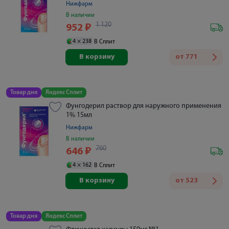
Нижфарм
В наличии
1 120
952
₽
4 ×
238
В Сплит
В корзину
от
771
Товар дня
Яндекс Сплит
Фунгодерил раствор для наружного применения
1% 15мл
Нижфарм
В наличии
760
646
₽
4 ×
162
В Сплит
В корзину
от
523
Товар дня
Яндекс Сплит