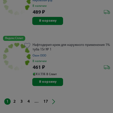
Кировская ф.ф.
В наличии
489
₽
В корзину
Яндекс Сплит
Нафтодерил крем для наружного применения 1%
туба 15г № 1
Озон ООО
В наличии
461
₽
4 ×
116
В Сплит
В корзину
...
1
2
3
4
17