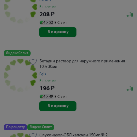
Синтез
В наличии
208
₽
4 ×
52
В Сплит
В корзину
Яндекс Сплит
Бетадин раствор для наружного применения
10% 30мл
Egis
В наличии
196
₽
4 ×
49
В Сплит
В корзину
По рецепту
Яндекс Сплит
Флуконазол-ОБЛ капсулы 150мг № 2