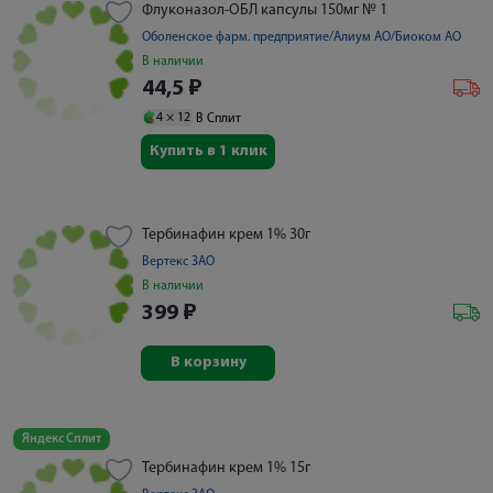
Флуконазол-ОБЛ капсулы 150мг № 1
Оболенское фарм. предприятие/Алиум АО/Биоком АО
В наличии
44,5
₽
4 ×
12
В Сплит
Купить в 1 клик
Тербинафин крем 1% 30г
Вертекс ЗАО
В наличии
399
₽
В корзину
Яндекс Сплит
Тербинафин крем 1% 15г