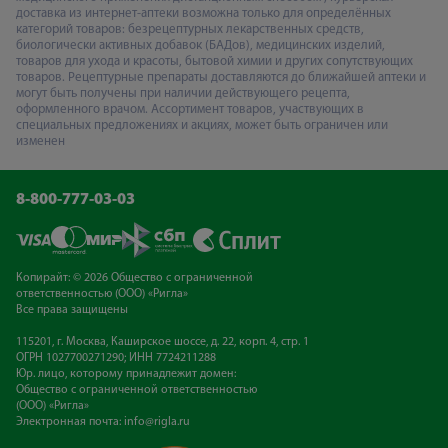
доставка из интернет-аптеки возможна только для определённых
категорий товаров: безрецептурных лекарственных средств,
биологически активных добавок (БАДов), медицинских изделий,
товаров для ухода и красоты, бытовой химии и других сопутствующих
товаров. Рецептурные препараты доставляются до ближайшей аптеки и
могут быть получены при наличии действующего рецепта,
оформленного врачом. Ассортимент товаров, участвующих в
специальных предложениях и акциях, может быть ограничен или
изменен
8-800-777-03-03
Копирайт: © 2026 Общество с ограниченной
ответственностью (ООО) «Ригла»
Все права защищены
115201, г. Москва, Каширское шоссе, д. 22, корп. 4, стр. 1
ОГРН 1027700271290; ИНН 7724211288
Юр. лицо, которому принадлежит домен:
Общество с ограниченной ответственностью
(ООО) «Ригла»
Электронная почта:
info@rigla.ru