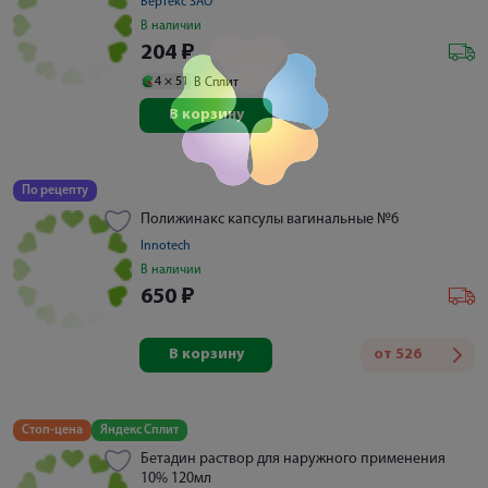
Вертекс ЗАО
В наличии
204
₽
4 ×
51
В Сплит
В корзину
По рецепту
Полижинакс капсулы вагинальные №6
Innotech
В наличии
650
₽
В корзину
от
526
Стоп-цена
Яндекс Сплит
Бетадин раствор для наружного применения
10% 120мл