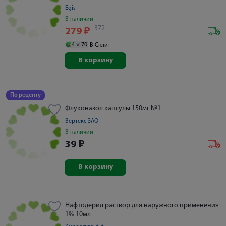
Egis
В наличии
372
279
₽
4 ×
70
В Сплит
В корзину
По рецепту
Флуконазол капсулы 150мг №1
Вертекс ЗАО
В наличии
39
₽
В корзину
Нафтодерил раствор для наружного применения
1% 10мл