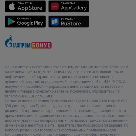
Цены в аптеках могут отличаться от цен, указанных на сайте. Обращаем
ваше внимание на то, что сайт
ussuriysk.rigla.ru
носит исключительно
информационный характер и ни при каких условиях не является
публичной офертой, определяемой положениями п. 2 ст. 437 ГК РФ. Для
получения подробной информации о действующих ценах на товар и
наличии товара в конкретной аптеке, пожалуйста, обращайтесь по
телефону
8 (800) 777-03-03
Согласно постановлению Правительства РФ от 16 мая 2020 года № 697
"Об утверждении Правил выдачи разрешения на осуществление
розничной торговли лекарственными препаратами для медицинского
применения дистанционным способом, осуществления такой торговли и
доставки указанных лекарственных препаратов гражданам и внесении
изменений в некоторые акты Правительства Российской Федерации по
вопросу розничной торговли лекарственными препаратами для
медицинского применения дистанционным способом", курьерская