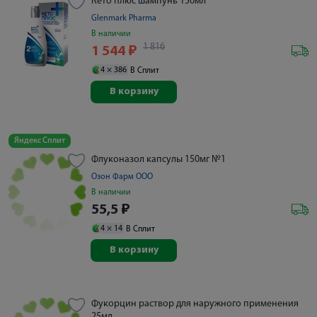
Кето плюс шампунь 150мл
Glenmark Pharma
В наличии
1 816
1 544
₽
4 ×
386
В Сплит
В корзину
Яндекс Сплит
Флуконазол капсулы 150мг №1
Озон Фарм ООО
В наличии
55,5
₽
4 ×
14
В Сплит
В корзину
Фукорцин раствор для наружного применения
25мл