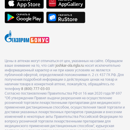
Цены в аптеках могут отличаться от цен, указанных на сайте. Обращаем
ваше внимание на то, что сайт
joshkar-ola.rigla.ru
носит исключительно
информационный характер и ни при каких условиях не является
публичной офертой, определяемой положениями п. 2 ст. 437 ГК РФ. Для
получения подробной информации о действующих ценах на товар и
наличии товара в конкретной аптеке, пожалуйста, обращайтесь по
телефону
8 (800) 777-03-03
Согласно постановлению Правительства РФ от 16 мая 2020 года № 697
"Об утверждении Правил выдачи разрешения на осуществление
розничной торговли лекарственными препаратами для медицинского
применения дистанционным способом, осуществления такой торговли и
доставки указанных лекарственных препаратов гражданам и внесении
изменений в некоторые акты Правительства Российской Федерации по
вопросу розничной торговли лекарственными препаратами для
медицинского применения дистанционным способом", курьерская