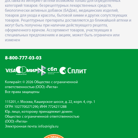
доставка из интернет-аптеки возможна только для определённых
категорий товаров: безрецептурных лекарственных средств,
биологически активных добавок (БАДов), медицинских изделий,
товаров для ухода и красоты, бытовой химии и других сопутствующих
товаров. Рецептурные препараты доставляются до ближайшей аптеки и
могут быть получены при наличии действующего рецепта,
оформленного врачом. Ассортимент товаров, участвующих в
специальных предложениях и акциях, может быть ограничен или
изменен
8-800-777-03-03
Копирайт: © 2026 Общество с ограниченной
ответственностью (ООО) «Ригла»
Все права защищены
115201, г. Москва, Каширское шоссе, д. 22, корп. 4, стр. 1
ОГРН 1027700271290; ИНН 7724211288
Юр. лицо, которому принадлежит домен:
Общество с ограниченной ответственностью
(ООО) «Ригла»
Электронная почта:
info@rigla.ru