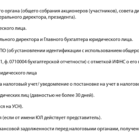
о органа (общего собрания акционеров (участников), совета 
рального директора, президента).
еского лица.
льного директора и Главного бухгалтера юридического лица.
ГРПО (об установлении идентификации с использованием общеро
1001, ф. 0710004 бухгалтерской отчетности) с отметкой ИФНС о е
ридического лица
а налоговый учет/ уведомление о постановке на учет в налогов
дических лиц (давностью не более 30 дней).
я на УСН).
 (если от имени ЮЛ действует представитель).
нансовой задолженности перед налоговыми органами, полученн