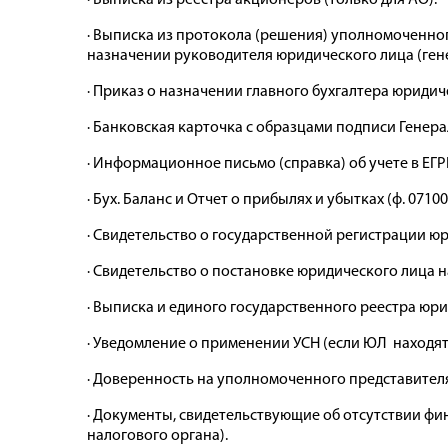
· Выписка из реестра акционеров (только для АО).
· Выписка из протокола (решения) уполномоченног
назначении руководителя юридического лица (гене
· Приказ о назначении главного бухгалтера юридич
· Банковская карточка с образцами подписи Генера
· Информационное письмо (справка) об учете в Е
· Бух. Баланс и Отчет о прибылях и убытках (ф. 07
· Свидетельство о государственной регистрации ю
· Свидетельство о постановке юридического лица н
· Выписка и единого государственного реестра юри
· Уведомление о применении УСН (если ЮЛ находятс
· Доверенность на уполномоченного представителя
· Документы, свидетельствующие об отсутствии фи
налогового органа).