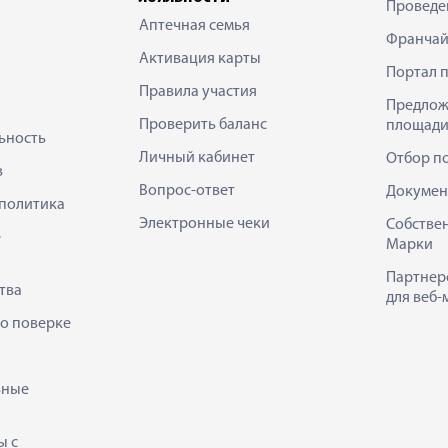
Проведе
Аптечная семья
Франчай
Активация карты
Портал 
Правила участия
Предлож
Проверить баланс
площади
ьность
Личный кабинет
Отбор п
в
Вопрос-ответ
Докумен
политика
Электронные чеки
Собстве
е
Марки
Партнер
тва
для веб-
 о поверке
ьные
ы с