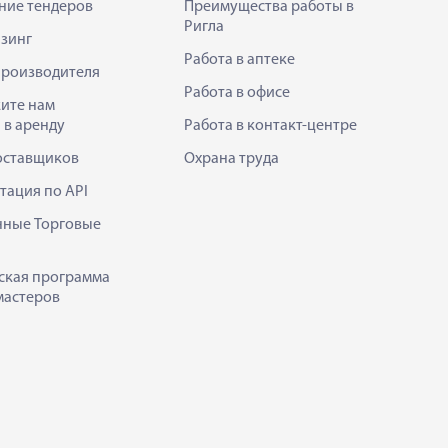
ние тендеров
Преимущества работы в
Ригла
зинг
Работа в аптеке
производителя
Работа в офисе
ите нам
 в аренду
Работа в контакт-центре
оставщиков
Охрана труда
тация по API
нные Торговые
ская программа
мастеров