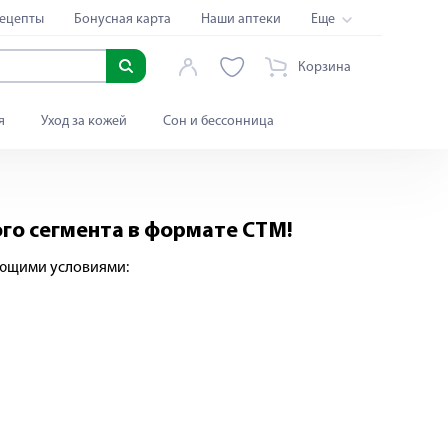
ецепты
Бонусная карта
Наши аптеки
Еще
Корзина
я
Уход за кожей
Сон и бессонница
го сегмента в формате СТМ!
ующими условиями: