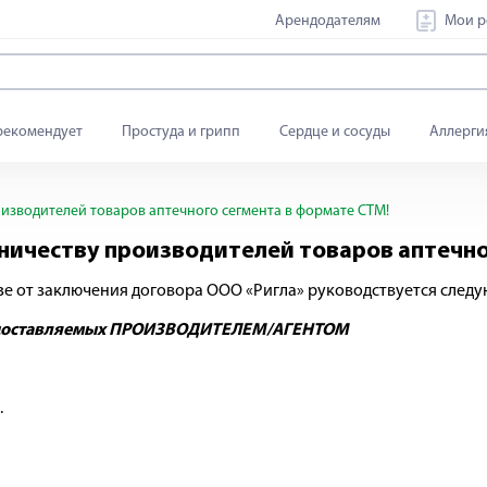
Арендодателям
Мои р
рекомендует
Простуда и грипп
Сердце и сосуды
Аллерги
изводителей товаров аптечного сегмента в формате СТМ!
ничеству производителей товаров аптечно
зе от заключения договора ООО «Ригла» руководствуется след
едоставляемых ПРОИЗВОДИТЕЛЕМ/АГЕНТОМ
.