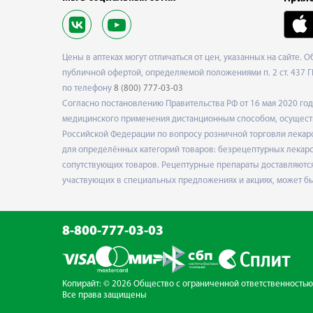
Цены в аптеках могут отличаться от цен, указанных на сайте. 
публичной офертой, определяемой положениями п. 2 ст. 437 Г
по телефону
8 (800) 777-03-03
Согласно постановлению Правительства РФ от 16 мая 2020 г
медицинского применения дистанционным способом, осуществ
Российской Федерации по вопросу розничной торговли лекарс
для определённых категорий товаров: безрецептурных лекарст
сопутствующих товаров. Рецептурные препараты доставляются
участвующих в специальных предложениях и акциях, может б
8-800-777-03-03
Копирайт: © 2026 Общество с ограниченной
ответственностью
Все права защищены