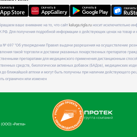
Обращаем ваше внимание на то, что сайт
kaluga.rigla.ru
носит исключительно инф
К РФ. Для получения подробной информации о действующих ценах на товар и 
ода № 697 "Об утверждении Правил выдачи разрешения на осуществление роз
ления такой торговли и доставки указанных лекарственных препаратов граж
твенными препаратами для медицинского применения дистанционным способом
венных средств, биологически активных добавок (БАДов), медицинских издел
 до ближайшей аптеки и могут быть получены при наличии действующего рец
ыть ограничен или изменен
 (ООО) «Ригла»