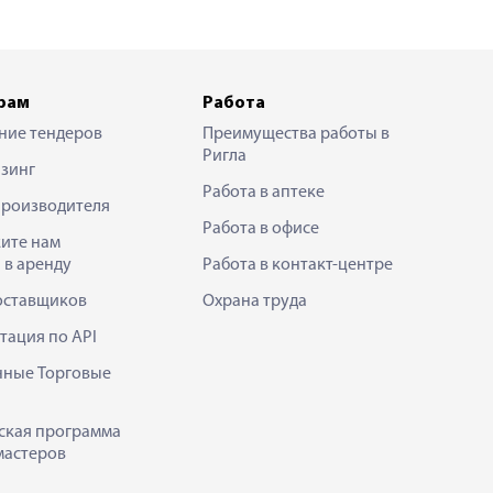
рам
Работа
ние тендеров
Преимущества работы в
Ригла
зинг
Работа в аптеке
производителя
Работа в офисе
ите нам
 в аренду
Работа в контакт-центре
оставщиков
Охрана труда
тация по API
нные Торговые
ская программа
мастеров