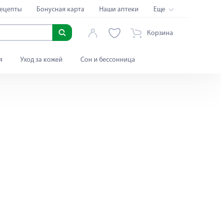
ецепты
Бонусная карта
Наши аптеки
Еще
Корзина
я
Уход за кожей
Сон и бессонница