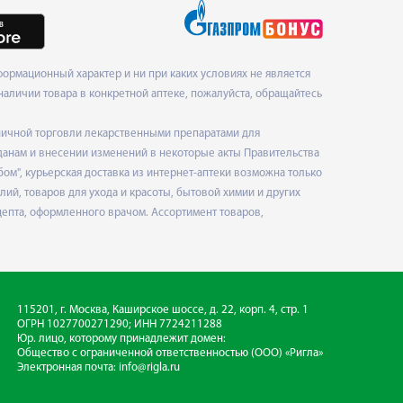
ормационный характер и ни при каких условиях не является
наличии товара в конкретной аптеке, пожалуйста, обращайтесь
ничной торговли лекарственными препаратами для
данам и внесении изменений в некоторые акты Правительства
", курьерская доставка из интернет-аптеки возможна только
ий, товаров для ухода и красоты, бытовой химии и других
епта, оформленного врачом. Ассортимент товаров,
115201, г. Москва, Каширское шоссе, д. 22, корп. 4, стр. 1
ОГРН 1027700271290; ИНН 7724211288
Юр. лицо, которому принадлежит домен:
Общество с ограниченной ответственностью
(ООО) «Ригла»
Электронная почта:
info@rigla.ru