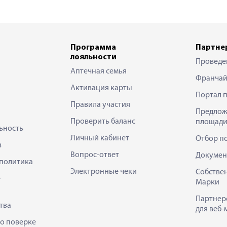
Программа
Партне
лояльности
Проведе
Аптечная семья
Франчай
Активация карты
Портал 
Правила участия
Предлож
Проверить баланс
площади
ьность
Личный кабинет
Отбор п
в
Вопрос-ответ
Докумен
политика
Электронные чеки
Собстве
е
Марки
Партнер
тва
для веб-
 о поверке