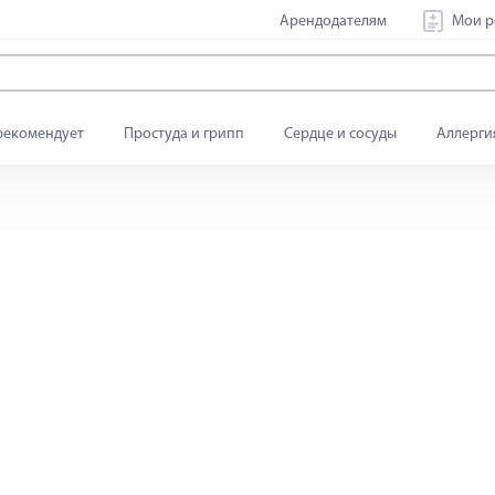
Арендодателям
Мои р
рекомендует
Простуда и грипп
Сердце и сосуды
Аллерги