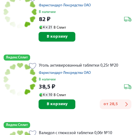
Фармстандарт-Лексредства ОАО
В наличии
82
₽
4 ×
21
В Сплит
В корзину
Яндекс Сплит
Уголь активированный таблетки 0,25г №20
Фармстандарт-Лексредства ОАО
В наличии
38,5
₽
4 ×
10
В Сплит
В корзину
от
28,5
Яндекс Сплит
Валидол с глюкозой таблетки 0,06г №10