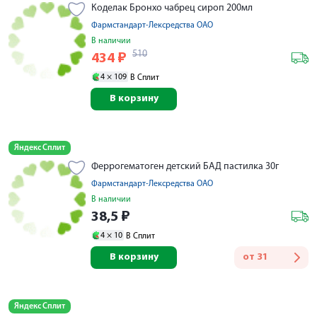
Коделак Бронхо чабрец сироп 200мл
Фармстандарт-Лексредства ОАО
В наличии
510
434
₽
4 ×
109
В Сплит
В корзину
Яндекс Сплит
Феррогематоген детский БАД пастилка 30г
Фармстандарт-Лексредства ОАО
В наличии
38,5
₽
4 ×
10
В Сплит
В корзину
от
31
Яндекс Сплит