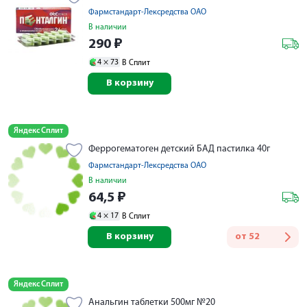
Фармстандарт-Лексредства ОАО
В наличии
290
₽
4 ×
73
В Сплит
В корзину
Яндекс Сплит
Феррогематоген детский БАД пастилка 40г
Фармстандарт-Лексредства ОАО
В наличии
64,5
₽
4 ×
17
В Сплит
В корзину
от
52
Яндекс Сплит
Анальгин таблетки 500мг №20