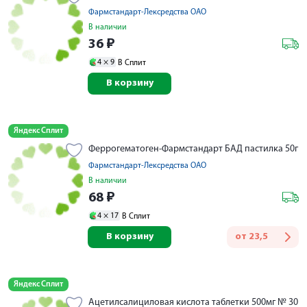
Фармстандарт-Лексредства ОАО
В наличии
36
₽
4 ×
9
В Сплит
В корзину
Яндекс Сплит
Феррогематоген-Фармстандарт БАД пастилка 50г
Фармстандарт-Лексредства ОАО
В наличии
68
₽
4 ×
17
В Сплит
В корзину
от
23,5
Яндекс Сплит
Ацетилсалициловая кислота таблетки 500мг № 30