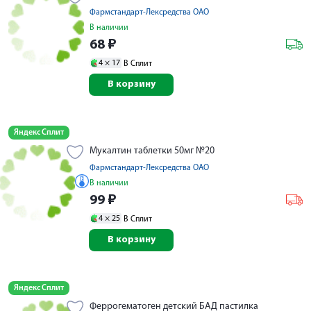
Фармстандарт-Лексредства ОАО
В наличии
68
₽
4 ×
17
В Сплит
В корзину
Яндекс Сплит
Мукалтин таблетки 50мг №20
Фармстандарт-Лексредства ОАО
В наличии
99
₽
4 ×
25
В Сплит
В корзину
Яндекс Сплит
Феррогематоген детский БАД пастилка