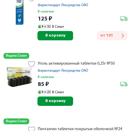
Фармстандарт-Лексредства ОАО
В наличии
125
₽
4 ×
32
В Сплит
В корзину
от
101
Яндекс Сплит
Уголь активированный таблетки 0,25г №50
Фармстандарт-Лексредства ОАО
В наличии
85
₽
4 ×
22
В Сплит
В корзину
Яндекс Сплит
Пенталгин таблетки покрытые оболочкой №24