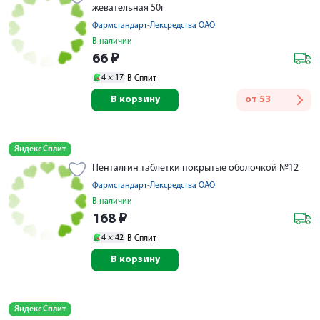
жевательная 50г
Фармстандарт-Лексредства ОАО
В наличии
66
₽
4 ×
17
В Сплит
В корзину
от
53
Яндекс Сплит
Пенталгин таблетки покрытые оболочкой №12
Фармстандарт-Лексредства ОАО
В наличии
168
₽
4 ×
42
В Сплит
В корзину
Яндекс Сплит