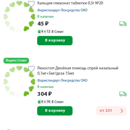
Кальция глюконат таблетки 0,5г №20
Фармстандарт-Лексредства ОАО
В наличии
45
₽
4 ×
12
В Сплит
В корзину
Яндекс Сплит
Риностоп Двойная помощь спрей назальный
0,1мг+5мг/доза 15мл
Фармстандарт-Лексредства ОАО
В наличии
304
₽
4 ×
76
В Сплит
В корзину
от
221