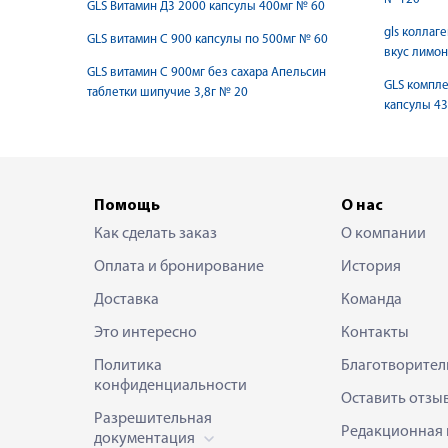
GLS Витамин Д3 2000 капсулы 400мг № 60
gls коллаге
GLS витамин С 900 капсулы по 500мг № 60
вкус лимон
GLS витамин С 900мг без сахара Апельсин
GLS компле
таблетки шипучие 3,8г № 20
капсулы 4
Помощь
О нас
Как сделать заказ
О компании
Оплата и бронирование
История
Доставка
Команда
Это интересно
Контакты
Политика
Благотворител
конфиденциальности
Оставить отзы
Разрешительная
Редакционная 
документация