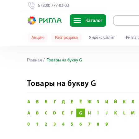
8 (800) 777-03-03
Каталог
Акции
Распродажа
Яндекс Сплит
Ригла 
Главная
Товары на букву G
Товары на букву G
А
Б
В
Г
Д
Е
Ё
Ж
З
И
Й
К
Л
A
B
C
D
E
F
G
H
I
J
K
L
M
0
1
2
3
4
5
6
7
8
9