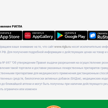
жение РИГЛА
Обращаем ваше внимание на то, что сайт
www.rigla.ru
носит исключительно инфо
К РФ. Для получения подробной информации о действующих ценах на товар и 
ода № 697 "Об утверждении Правил выдачи разрешения на осуществление роз
ления такой торговли и доставки указанных лекарственных препаратов граж
твенными препаратами для медицинского применения дистанционным способом
венных средств, биологически активных добавок (БАДов), медицинских издел
 до ближайшей аптеки и могут быть получены при наличии действующего рец
ыть ограничен или изменен