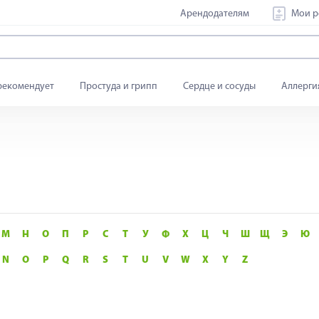
Арендодателям
Мои р
рекомендует
Простуда и грипп
Сердце и сосуды
Аллерги
М
Н
О
П
Р
С
Т
У
Ф
Х
Ц
Ч
Ш
Щ
Э
Ю
N
O
P
Q
R
S
T
U
V
W
X
Y
Z