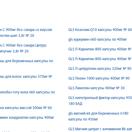
н С 900мг без сахара со вкусом
GLS Коэнзим Q10 капсулы 400мг № 60
летки шип 3,8г № 20
gls куркумин n60 капсулы по 400мг
н С 900мг без сахара Цитрус
GLS Л-Карнитин 800 капсулы 400мг №
ипучие 3,8г № 20
GLS Л-Карнитин 800 капсулы 400мг №
ны для беременных капсулы по
GLS Л-цитруллин капсулы 320мг № 90
ны для волос капсулы 370мг №
GLS Лизин 1000 капсулы 400мг № 90
GLS Ликопин капсулы 400мг № 30
 билоба+готу кола n60 капсулы по
GLS липотропный фактор капсулы 45
180 БАД
ион капсулы массой 300мг № 60
gls магний в6 для беременных n180
амин хондроитин капсулы 400мг
капсулы по 450мг
GLS Магния цитрат с витамином В6 ка