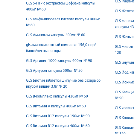
GLS Гуаран
GLS 5-HTP с экстрактом шафрана капсулы
400мг № 60
GLS Железа
GLS альфа-липоевая кислота капсулы 400мг
GLS женска
№ 60
капсулы 43
GLS Аминогам капсулы 400мг № 60
GLS Женьш
gls аминокислотный комплекс 156,0 пор/
GLS животн
банка/лесные ягоды
120
GLS Аргинин 1000 капсулы 400мг № 90
GLS инулин
GLS Артурон капсулы 500мг № 50
GLS Йод ка
GLS Биотин таблетки шипучие без сахара со
GLS Йохимб
вкусом вишни 3,8г № 20
GLS Кальци
GLS В-комплекс капсулы 430мг № 60
№ 90
GLS Витамин А капсулы 400мг № 60
GLS коллаг
GLS Витамин В12 капсулы 190мг № 90
GLS Коллаг
GLS Витамин В12 капсулы 400мг № 60
GLS Коллаг
№ 120