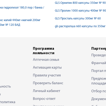
GLS Орнитин 800 капсулы 350мг № 90
на гидролизат 180,0 пор / банка /
GLS Пролин 1000 капсулы 400мг № 90
GLS Просталь капсулы 300мг № 60
кс калий 440мг+магний 200мг
30мг № 120 БАД
gls расторопша n60 капсулы по 350мг
Программа
Партне
лояльности
Проведе
Аптечная семья
Франчай
Активация карты
Портал 
Правила участия
Предлож
Проверить баланс
площади
ьность
Личный кабинет
Отбор п
в
Вопрос-ответ
Докумен
политика