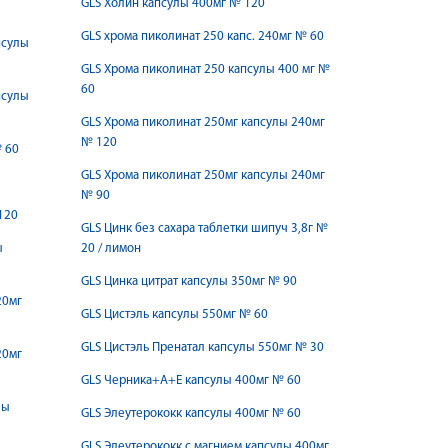
GLS Холин капсулы 400мг № 120
GLS хрома пиколинат 250 капc. 240мг № 60
псулы
GLS Хрома пиколинат 250 капсулы 400 мг №
60
псулы
GLS Хрома пиколинат 250мг капсулы 240мг
№ 120
№ 60
GLS Хрома пиколинат 250мг капсулы 240мг
№ 90
120
GLS Цинк без сахара таблетки шипуч 3,8г №
ы
20 / лимон
GLS Цинка цитрат капсулы 350мг № 90
20мг
GLS Цистэль капсулы 550мг № 60
GLS Цистэль Пренатал капсулы 550мг № 30
20мг
GLS Черника+А+Е капсулы 400мг № 60
лы
GLS Элеутерококк капсулы 400мг № 60
GLS Элеутерококк с магнием капсулы 400мг