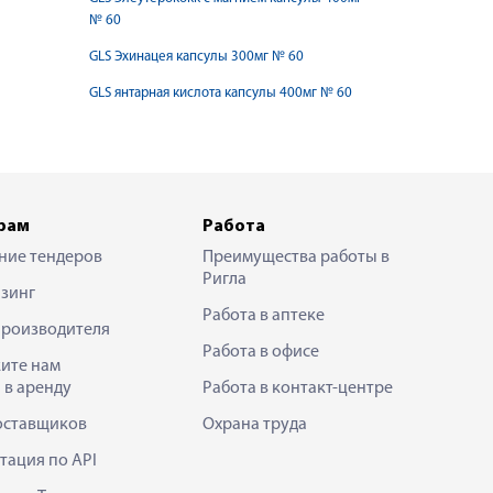
№ 60
GLS Эхинацея капсулы 300мг № 60
GLS янтарная кислота капсулы 400мг № 60
рам
Работа
ние тендеров
Преимущества работы в
Ригла
зинг
Работа в аптеке
производителя
Работа в офисе
ите нам
 в аренду
Работа в контакт-центре
оставщиков
Охрана труда
тация по API