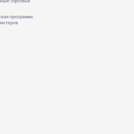
нные Торговые
ская программа
мастеров