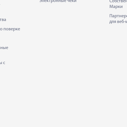
Электронные чеки
Собстве
е
Марки
Партнер
тва
для веб-
 о поверке
ьные
ы с