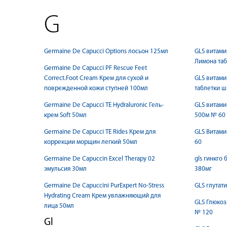
G
Germaine De Capucci Options лосьон 125мл
GLS витами
Лимона таб
Germaine De Capucci PF Rescue Feet
Correct.Foot Cream Крем для сухой и
GLS витами
поврежденной кожи ступней 100мл
таблетки ш
Germaine De Capucci TE Hydraluronic Гель-
GLS витами
крем Soft 50мл
500м № 60
Germaine De Capucci TE Rides Крем для
GLS Витами
коррекции морщин легкий 50мл
60
Germaine De Capuccin Excel Therapy 02
gls гинкго
эмульсия 30мл
380мг
Germaine De Capuccini PurExpert No-Stress
GLS глутат
Hydrating Cream Крем увлажняющий для
GLS Глюкоз
лица 50мл
№ 120
Gl