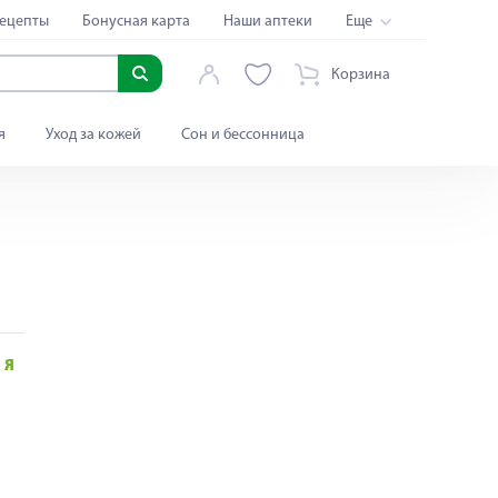
ецепты
Бонусная карта
Наши аптеки
Еще
Корзина
я
Уход за кожей
Сон и бессонница
Я