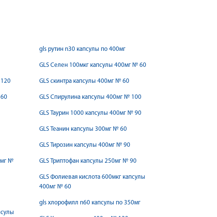
gls рутин n30 капсулы по 400мг
GLS Селен 100мкг капсулы 400мг № 60
 120
GLS скинтра капсулы 400мг № 60
 60
GLS Спирулина капсулы 400мг № 100
GLS Таурин 1000 капсулы 400мг № 90
GLS Теанин капсулы 300мг № 60
GLS Тирозин капсулы 400мг № 90
0мг №
GLS Триптофан капсулы 250мг № 90
GLS Фолиевая кислота 600мкг капсулы
400мг № 60
gls хлорофилл n60 капсулы по 350мг
псулы