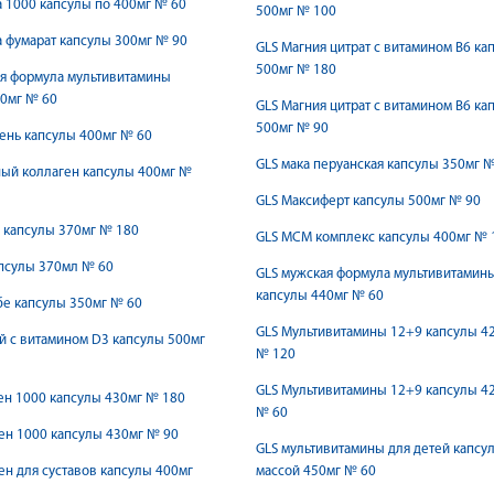
а 1000 капсулы по 400мг № 60
500мг № 100
 фумарат капсулы 300мг № 90
GLS Магния цитрат с витамином В6 ка
500мг № 180
я формула мультивитамины
0мг № 60
GLS Магния цитрат с витамином В6 ка
500мг № 90
ень капсулы 400мг № 60
GLS мака перуанская капсулы 350мг 
ый коллаген капсулы 400мг №
GLS Максиферт капсулы 500мг № 90
 капсулы 370мг № 180
GLS МСМ комплекс капсулы 400мг № 
псулы 370мл № 60
GLS мужская формула мультивитамин
капсулы 440мг № 60
е капсулы 350мг № 60
GLS Мультивитамины 12+9 капсулы 4
й с витамином D3 капсулы 500мг
№ 120
GLS Мультивитамины 12+9 капсулы 4
ен 1000 капсулы 430мг № 180
№ 60
ен 1000 капсулы 430мг № 90
GLS мультивитамины для детей капсу
ен для суставов капсулы 400мг
массой 450мг № 60